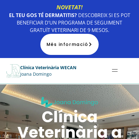
NOVETAT!
EL TEU GOS TÉ DERMATITIS?
DESCOBREIX SI ES POT
BENEFICIAR D’UN PROGRAMA DE SEGUIMENT
GRATUÏT VETERINARI DE 9 MESOS.
Més informació
Clínica Veterinària WECAN
Joana Domingo
Clínica
Veterinària a