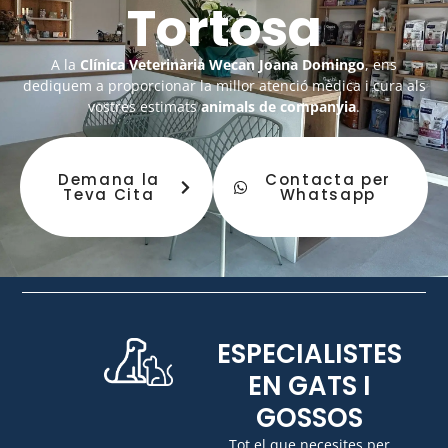
Tortosa
A la
Clínica Veterinària Wecan Joana Domingo
, ens
dediquem a proporcionar la millor atenció mèdica i cura als
vostres estimats
animals de companyia
.
Demana la
Contacta per
Teva Cita
Whatsapp
ESPECIALISTES
EN GATS I
GOSSOS
Tot el que necesites per