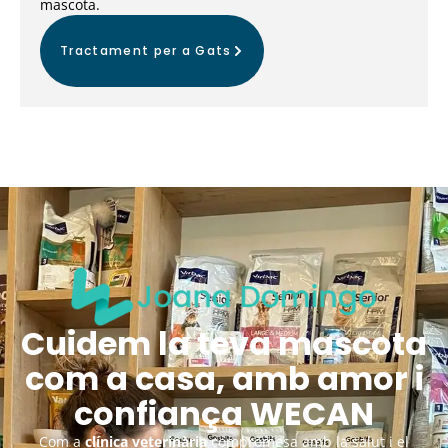
mascota.
Tractament per a Gats
Cuidem la teva mascota
com a casa, amb amor i
confiança WECAN
Com a
clínica veterinària
compromesa amb la salut i el