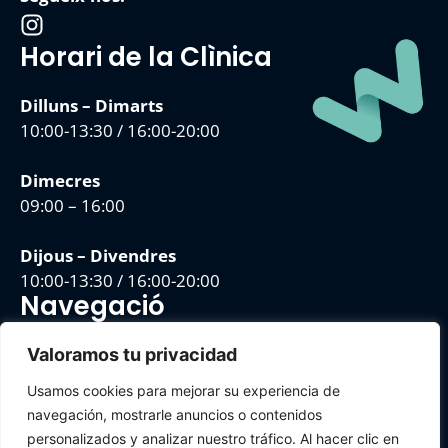
Horari de la Clìnica
Dilluns – Dimarts
10:00-13:30 / 16:00-20:00
Dimecres
09:00 – 16:00
Dijous – Divendres
10:00-13:30 / 16:00-20:00
Navegació
Avís Legal
Valoramos tu privacidad
Política de Privacitat
Usamos cookies para mejorar su experiencia de
Política de Cookies
navegación, mostrarle anuncios o contenidos
Mapa de lloc
personalizados y analizar nuestro tráfico. Al hacer clic en