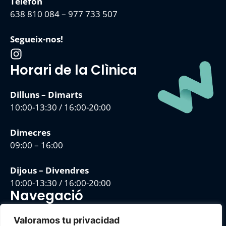
Telèfon
638 810 084
–
977 733 507
Segueix-nos!
Horari de la Clìnica
Dilluns – Dimarts
10:00-13:30 / 16:00-20:00
Dimecres
09:00 – 16:00
Dijous – Divendres
10:00-13:30 / 16:00-20:00
Navegació
Avís Legal
Valoramos tu privacidad