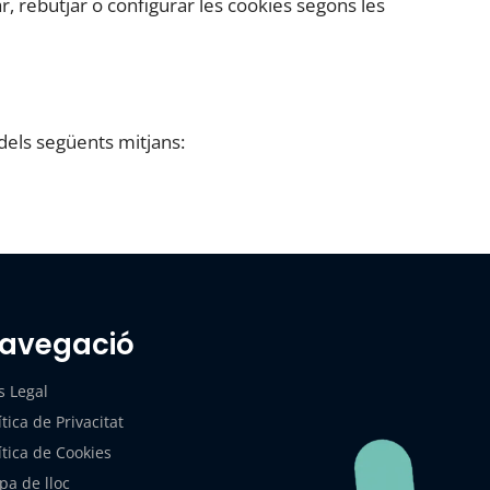
r, rebutjar o configurar les cookies segons les
dels següents mitjans:
avegació
s Legal
ítica de Privacitat
ítica de Cookies
a de lloc