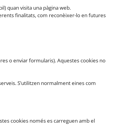
bil) quan visita una pàgina web.
nts finalitats, com reconèixer-lo en futures
ures o enviar formularis). Aquestes cookies no
i serveis. S’utilitzen normalment eines com
questes cookies només es carreguen amb el