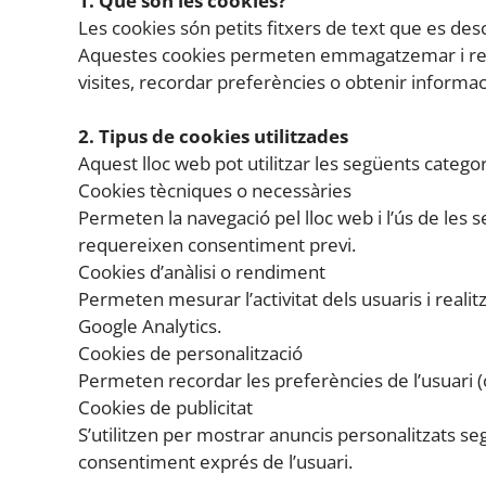
1. Què són les cookies?
Les cookies són petits fitxers de text que es desc
Aquestes cookies permeten emmagatzemar i recupe
visites, recordar preferències o obtenir informaci
2. Tipus de cookies utilitzades
Aquest lloc web pot utilitzar les següents catego
Cookies tècniques o necessàries
Permeten la navegació pel lloc web i l’ús de les
requereixen consentiment previ.
Cookies d’anàlisi o rendiment
Permeten mesurar l’activitat dels usuaris i realit
Google Analytics.
Cookies de personalització
Permeten recordar les preferències de l’usuari (c
Cookies de publicitat
S’utilitzen per mostrar anuncis personalitzats s
consentiment exprés de l’usuari.