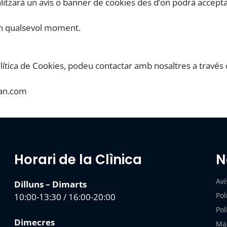
litzarà un avís o banner de cookies des d’on podrà accepta
en qualsevol moment.
ítica de Cookies, podeu contactar amb nosaltres a través 
can.com
Horari de la Clìnica
N
Aví
Dilluns – Dimarts
Pol
10:00-13:30 / 16:00-20:00
Pol
Dimecres
Map