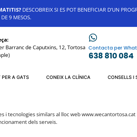
MATITIS?
DESCOBREIX SI ES POT BENEFICIAR D’UN PRO
 DE 9 MESOS.
eça:
er Barranc de Caputxins, 12, Tortosa
Contacta per Wha
638 810 084
ple)
 PER A GATS
CONEIX LA CLÍNICA
CONSELLS I
es i tecnologies similars al lloc web www.wecantortosa.cat 
funcionament dels serveis.