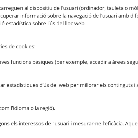
arreguen al dispositiu de l’usuari (ordinador, tauleta o mò
rar informació sobre la navegació de l’usuari amb difere
ó estadística sobre l’ús del lloc web.
ries de cookies:
 seves funcions bàsiques (per exemple, accedir a àrees seg
zar estadístiques d’ús del web per millorar els continguts 
om l’idioma o la regió).
egons els interessos de l’usuari i mesurar-ne l’eficàcia. A