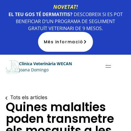
NOVETAT!
EL TEU GOS TÉ DERMATITIS?
DESCOBREIX SI ES POT
BENEFICIAR D’UN PROGRAMA DE SEGUIMENT
GRATUÏT VETERINARI DE 9 MESOS.
Més informació
Clínica Veterinària WECAN
Joana Domingo
Tots els articles
Quines malalties
poden transmetre
els mosquits a les